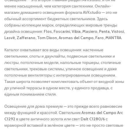
менее насыщенный, чем категория сантехники. Онлайн-
магазин домашнего освещения формата AVKstudio — это не
обычный ассортимент бюджетных светильников. Здесь
собраны коллекции марок, определяющих мировые тренды
дизайна освещения:
Flos, Foscarini, Vibia, Masiero, Penta, Vistosi,
Lasvit, Zafferano, Tom Dixon, Aromas del Campo, Faro, MANTRA
.
Каталог охватывает все виды освещения: настенные
светильники, споты и даунлайты, подвесные светильники и
люстры, потолочные модели, напольные торшеры, столичные
светильники, трековые системы, уличное освещение и даже
потолочные вентиляторы с интегрированным освещением.
Такая широта позволяет комплектовать объект от входной зоны
до уличной террасы в одном месте, у единого продавца, с
единым пониманием стиля.
Освещение для дома премиум — это прежде всего равновесие
между функцией и красотой. Светильник
Aromas del Campo Arc
C1292
в цвете античного золота или свет
Dalt C1280/6
с
мраморной вставкой в зелёном цвете — это не просто световые