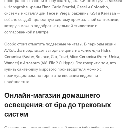
пространство ванной в зону спа-отдыха. Системы душа
Bossini
и
Hansgrohe
, краны
Fima Carlo Frattini, Gessi и Colombo
,
системы инсталляции
Tece и Viega
, раковины
GSI и Kerasan
—
всё это создаёт целостную систему премиальной сантехники,
которую можно подобрать в цельной стилистике и
согласованной палитре.
Особо стоит отметить подвесные унитазы. В периоды акций
AVKstudio предлагает выгодные цены на коллекции
Hidra
Ceramica
(Faster, Bounce, Gio, Tour),
Alice Ceramica
(Form, Unica,
Wunder) и
Artceram
(A16, File 2.0, Hype). Это говорит о том, что
купить сантехнику мирового производителя можно с
преимуществом, не теряя в ни внешним видом, ни
надёжностью.
Онлайн-магазин домашнего
освещения: от бра до трековых
систем
Освещение — это второй главный раздел AVKstudio, и он не