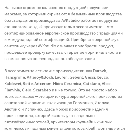
На рынке огромное количество продукцией с звучными
марками, за которыми скрываются безымянные производства
без стандартов производства. AVKstudio работает по другим
стандартам: каждый производитель в ассортименте — это
сертифицированное европейское производство с традициями
и международной сертификацией. Приобрести европейскую
сантехнику через AVKstudio означает приобрести продукт,
прошедшее проверку качества, с гарантией оригинальности и
возможностью послепродажного обслуживания.
В ассортименте есть такие производители, как
Duravit,
Hansgrohe, Villeroy&Boch, Laufen, Geberit, Gessi, Keuco,
Kaldewei, Bette, Artceram, Hidra Ceramica, Catalano, Alice,
Flaminia, Cielo, Scarabeo
и и не только. Это не просто набор
торговых марок — это архитектура европейского производства
санитарной керамики, включающая Германию, Италию,
Австрию и Испанию. Здесь можно приобрести изделия
производителя, который используют владельцы
пятизвёздочных отелей, архитекторы крупнейших жилых
комплексов и частные клиенты, для которых bathroom является