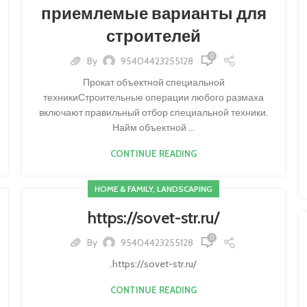
приемлемые варианты для
строителей
0
By
95404423255128
Прокат объектной специальной
техникиСтроительные операции любого размаха
включают правильный отбор специальной техники.
Найм объектной ...
CONTINUE READING
HOME & FAMILY, LANDSCAPING
https://sovet-str.ru/
0
By
95404423255128
.https://sovet-str.ru/
CONTINUE READING