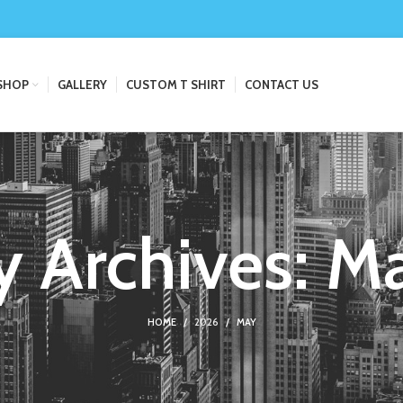
SHOP
GALLERY
CUSTOM T SHIRT
CONTACT US
y Archives: M
HOME
2026
MAY