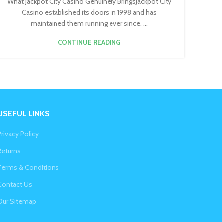
What Jackpot City Casino Genuinely BringsJackpot City
Casino established its doors in 1998 and has
maintained them running ever since. ...
CONTINUE READING
USEFUL LINKS
Privacy Policy
Returns
Terms & Conditions
Contact Us
Our Sitemap