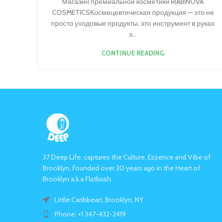
Магазин премиальной косметики RIABINOVA
COSMETICSКосмецевтическая продукция — это не
просто уходовые продукты, это инструмент в руках
э...
CONTINUE READING
37 Deep Life, captures the Culture, Essence and Vibe of
Brooklyn. Founded over 20 years ago in the Heart of
Brooklyn a.k.a Flatbush.
Little Caribbean, Brooklyn, NY
Phone: +1 347-432-2419