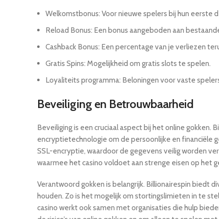
Welkomstbonus: Voor nieuwe spelers bij hun eerste d
Reload Bonus: Een bonus aangeboden aan bestaande s
Cashback Bonus: Een percentage van je verliezen ter
Gratis Spins: Mogelijkheid om gratis slots te spelen.
Loyaliteits programma: Beloningen voor vaste speler
Beveiliging en Betrouwbaarheid
Beveiliging is een cruciaal aspect bij het online gokken
encryptietechnologie om de persoonlijke en financiële 
SSL-encryptie, waardoor de gegevens veilig worden verzo
waarmee het casino voldoet aan strenge eisen op het g
Verantwoord gokken is belangrijk. Billionairespin biedt
houden. Zo is het mogelijk om stortingslimieten in te stell
casino werkt ook samen met organisaties die hulp bieden