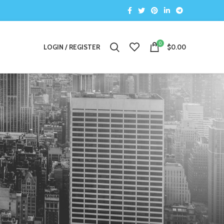
0
LOGIN / REGISTER
$
0.00