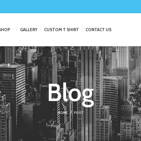
SHOP
GALLERY
CUSTOM T SHIRT
CONTACT US
Blog
HOME
POST