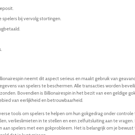
eposit.
pelers bij vervolg stortingen.
ugbetaald.
s.
. Billionairespin neemt dit aspect serieus en maakt gebruik van geava
gegevens van spelers te beschermen. Alle transacties worden bevei
nden. Bovendien is Billionairespin in het bezit van een geldige gokl
ebied van eerlijkheid en betrouwbaarheid.
 diverse tools om spelers te helpen om hun gokgedrag onder controle 
en, verlieslimieten in te stellen en een zelfuitsluiting aan te vragen.
 aan spelers met een gokprobleem. Het is belangrijk om je bewust t