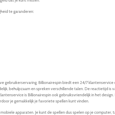
geld dat je kunt missen.
heid te garanderen:
 gebruikerservaring. Billionairespin biedt een 24/7 klantenservice d
lijk, behulpzaam en spreken verschillende talen. De reactietijd is v
antenservice is Billionairespin ook gebruiksvriendelijk in het design.
rdoor je gemakkelijk je favoriete spellen kunt vinden.
mobiele apparaten. Je kunt de spellen dus spelen op je computer, t