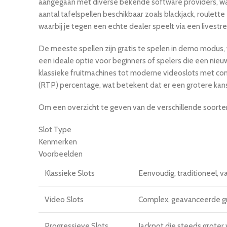
aangegaan met diverse bekende software providers, waa
aantal tafelspellen beschikbaar zoals blackjack, roulette
waarbij je tegen een echte dealer speelt via een livestr
De meeste spellen zijn gratis te spelen in demo modus, w
een ideale optie voor beginners of spelers die een nieuw
klassieke fruitmachines tot moderne videoslots met c
(RTP) percentage, wat betekent dat er een grotere kans 
Om een overzicht te geven van de verschillende soorten s
Slot Type
Kenmerken
Voorbeelden
Klassieke Slots
Eenvoudig, traditioneel, v
Video Slots
Complex, geavanceerde gr
Progressieve Slots
Jackpot die steeds groter