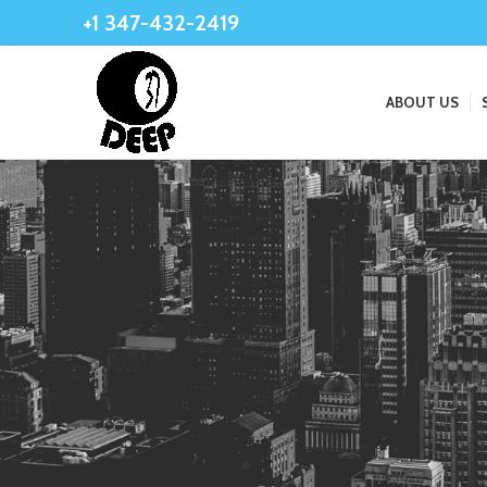
+1 347-432-2419
ABOUT US