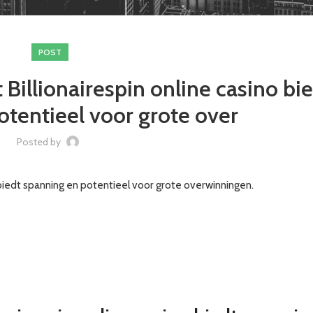
POST
 Billionairespin online casino bi
otentieel voor grote over
Posted by
no biedt spanning en potentieel voor grote overwinningen.