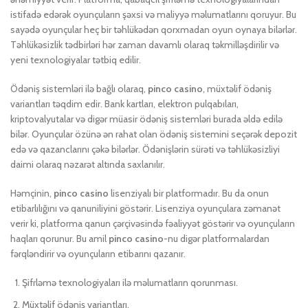
istifadə edərək oyunçuların şəxsi və maliyyə məlumatlarını qoruyur. Bu
sayədə oyunçular heç bir təhlükədən qorxmadan oyun oynaya bilərlər.
Təhlükəsizlik tədbirləri hər zaman davamlı olaraq təkmilləşdirilir və
yeni texnologiyalar tətbiq edilir.
Ödəniş sistemləri ilə bağlı olaraq,
pinco casino
, müxtəlif ödəniş
variantları təqdim edir. Bank kartları, elektron pulqabıları,
kriptovalyutalar və digər müasir ödəniş sistemləri burada əldə edilə
bilər. Oyunçular özünə ən rahat olan ödəniş sistemini seçərək depozit
edə və qazanclarını çəkə bilərlər. Ödənişlərin sürəti və təhlükəsizliyi
daimi olaraq nəzarət altında saxlanılır.
Həmçinin,
pinco casino
lisenziyalı bir platformadır. Bu da onun
etibarlılığını və qanuniliyini göstərir. Lisenziya oyunçulara zəmanət
verir ki, platforma qanun çərçivəsində fəaliyyət göstərir və oyunçuların
haqları qorunur. Bu amil
pinco casino
-nu digər platformalardan
fərqləndirir və oyunçuların etibarını qazanır.
Şifrləmə texnologiyaları ilə məlumatların qorunması.
Müxtəlif ödəniş variantları.