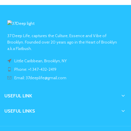
37 Deep Life, captures the Culture, Essence and Vibe of
Brooklyn. Founded over 20 years ago in the Heart of Brooklyn
a.k.a Flatbush.
Little Caribbean, Brooklyn, NY
Phone: +1 347-432-2419
Email: 37deeplife@gmail.com
USEFUL LINK
USEFUL LINKS