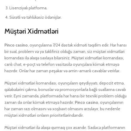
Lisenziyalı platforma.
Sürətli və təhlükəsiz ödənişlər.
Müştəri Xidmətləri
Pinco casino
, oyunçularına 7/24 dəstək xidməti təqdim edir. Hər hansı
bir sual, problem və ya təklifiniz olduğu zaman, siz müştəri xidmətləri
komandası ilə əlaqə saxlaya bilərsiniz. Müştəri xidmətləri komandası,
canlı chat, e-poçt və telefon vasitəsilə oyunçulara kömək etməyə
hazırdır. Onlar hər zaman peşəkar və əmin-amanlı cavablar verirlər.
Müştəri xidmətləri komandası, oyunçuların qeydiyyatı, depozit etmə,
qələbələrini çəkmə, bonuslar və promosyonlarla bağlı suallarına cavab
verir. Eyni zamanda, platformada hər hansı bir texniki problem olduğu
zaman da onlar kömək etməyə hazırdır.
Pinco casino
, oyunçularının
hər zaman razı olmasını və xoşbəxt olmasını arzulayır, bu nedenle
müştəri xidmətləri onların prioritetlərindəndir.
Müştəri xidmətləri ilə əlaqə qurmaq çox asandır. Sadəcə platformanın