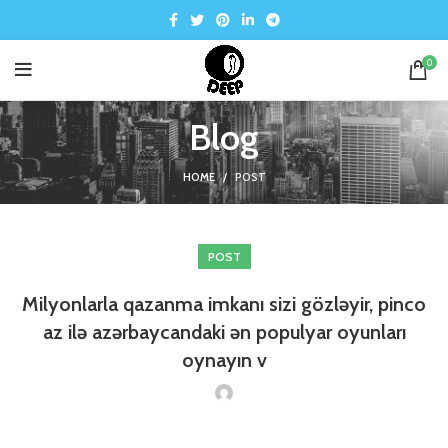
0
Blog
HOME
POST
POST
Milyonlarla qazanma imkanı sizi gözləyir, pinco
az ilə azərbaycandaki ən populyar oyunları
oynayın v