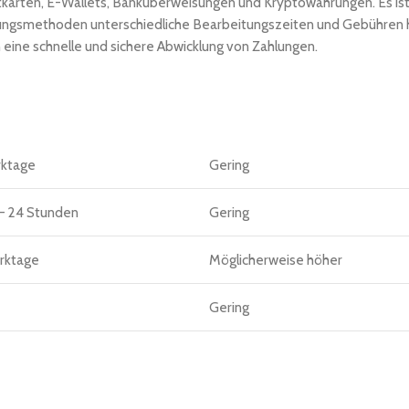
tkarten, E-Wallets, Banküberweisungen und Kryptowährungen. Es is
ahlungsmethoden unterschiedliche Bearbeitungszeiten und Gebühren
n eine schnelle und sichere Abwicklung von Zahlungen.
rktage
Gering
 – 24 Stunden
Gering
rktage
Möglicherweise höher
Gering