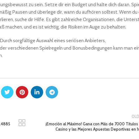
tungsbewusst zu sein. Setze dir ein Budget und halte dich daran. Spi
elmäßig Pausen und überlege dir, wann du aufhören solltest. Wenn du
rlieren, suche dir Hilfe. Es gibt zahlreiche Organisationen, die Unter
aß machen, und es ist wichtig, die Risiken im Auge zu behalten.
 Durch sorgfältige Auswahl eines seriösen Anbieters,
 der verschiedenen Spielregeln und Bonusbedingungen kann man ei
n.
OL
.4885
¡Emoción al Máximo! Gana con Más de 7000 Títulos
Casino y las Mejores Apuestas Deportivas en 1