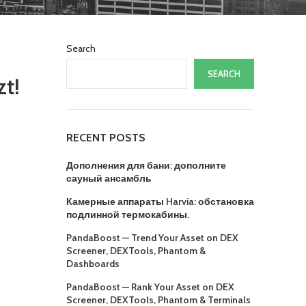
Search
SEARCH
zt!
RECENT POSTS
Дополнения для бани: дополните
сауный ансамбль
Камерные аппараты Harvia: обстановка
подлинной термокабины.
PandaBoost — Trend Your Asset on DEX
Screener, DEXTools, Phantom &
Dashboards
PandaBoost — Rank Your Asset on DEX
Screener, DEXTools, Phantom & Terminals