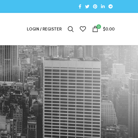
0
LOGIN / REGISTER
$
0.00