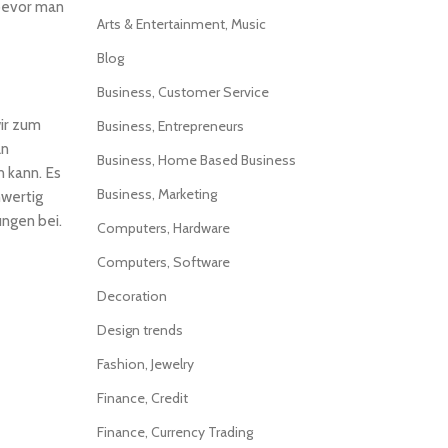
 bevor man
Arts & Entertainment, Music
Blog
Business, Customer Service
ir zum
Business, Entrepreneurs
an
Business, Home Based Business
 kann. Es
Business, Marketing
hwertig
ungen bei.
Computers, Hardware
Computers, Software
Decoration
Design trends
Fashion, Jewelry
Finance, Credit
Finance, Currency Trading