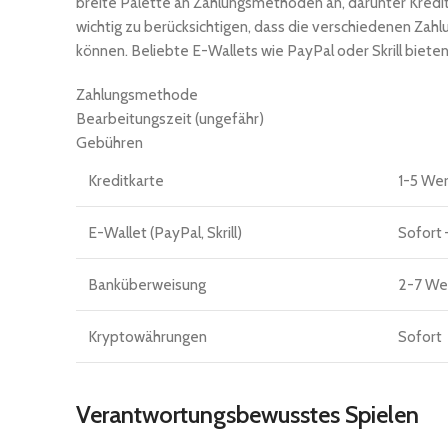
breite Palette an Zahlungsmethoden an, darunter Kredi
wichtig zu berücksichtigen, dass die verschiedenen Z
können. Beliebte E-Wallets wie PayPal oder Skrill biete
Zahlungsmethode
Bearbeitungszeit (ungefähr)
Gebühren
Kreditkarte
1-5 We
E-Wallet (PayPal, Skrill)
Sofort
Banküberweisung
2-7 We
Kryptowährungen
Sofort
Verantwortungsbewusstes Spielen