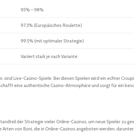
95% – 98%
97.3% (Europäisches Roulette)
99.5% (mit optimaler Strategie)
Variiert stark je nach Variante
n, sind Live-Casino-Spiele. Bei diesen Spielen wird ein echter Croup
es schafft eine authentische Casino-Atmosphäre und sorgt für ein be
ndteil der Strategie vieler Online-Casinos, um neue Spieler zu ge
 Arten von Boni, die in Online-Casinos angeboten werden, darunter