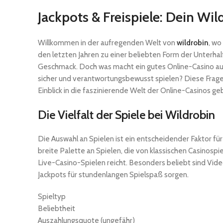
Jackpots & Freispiele: Dein Wil
Willkommen in der aufregenden Welt von
wildrobin
, wo
den letzten Jahren zu einer beliebten Form der Unterhalt
Geschmack. Doch was macht ein gutes Online-Casino au
sicher und verantwortungsbewusst spielen? Diese Frag
Einblick in die faszinierende Welt der Online-Casinos ge
Die Vielfalt der Spiele bei Wildrobin
Die Auswahl an Spielen ist ein entscheidender Faktor fü
breite Palette an Spielen, die von klassischen Casinosp
Live-Casino-Spielen reicht. Besonders beliebt sind Vide
Jackpots für stundenlangen Spielspaß sorgen.
Spieltyp
Beliebtheit
Auszahlungsquote (ungefähr)