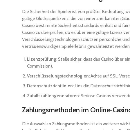
Die Sicherheit der Spieler ist von größter Bedeutung, w
gültige Glücksspiellizenz, die von einer anerkannten Gl
Casino bestimmte Sicherheitsstandards einhält und fair un
Casino zu überprüfen, ob es über eine gültige Lizenz v
Verschlüsselungstechnologien schützen persönliche und f
vertrauenswürdiges Spielerlebnis gewährleistet werden
Lizenzprüfung:
Stelle sicher, dass das Casino über ei
Commission).
Verschlüsselungstechnologien:
Achte auf SSL-Versch
Datenschutzrichtlinien:
Lies die Datenschutzrichtlini
Zufallszahlengeneratoren:
Seriöse Casinos verwenden
Zahlungsmethoden im Online-Casin
Die Auswahl an Zahlungsmethoden ist ein weiterer wichti