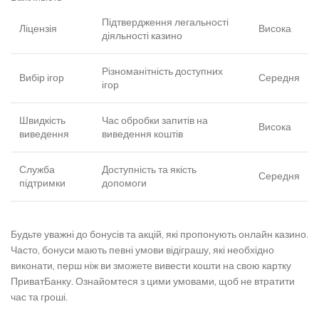
Підтвердження легальності
Ліцензія
Висока
діяльності казино
Різноманітність доступних
Вибір ігор
Середня
ігор
Швидкість
Час обробки запитів на
Висока
виведення
виведення коштів
Служба
Доступність та якість
Середня
підтримки
допомоги
Будьте уважні до бонусів та акцій, які пропонують онлайн казино.
Часто, бонуси мають певні умови відіграшу, які необхідно
виконати, перш ніж ви зможете вивести кошти на свою картку
ПриватБанку. Ознайомтеся з цими умовами, щоб не втратити
час та гроші.