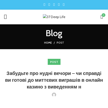
0
Blog
HOME
POST
POST
Забудьте про нудні вечори – чи справді
ви готові до миттєвих виграшів в онлайн
казино з виведенням н