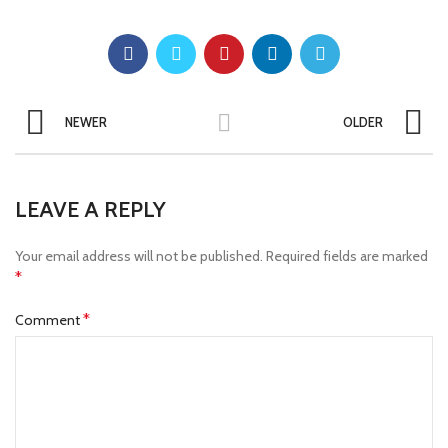
NEWER
OLDER
LEAVE A REPLY
Your email address will not be published.
Required fields are marked
*
*
Comment