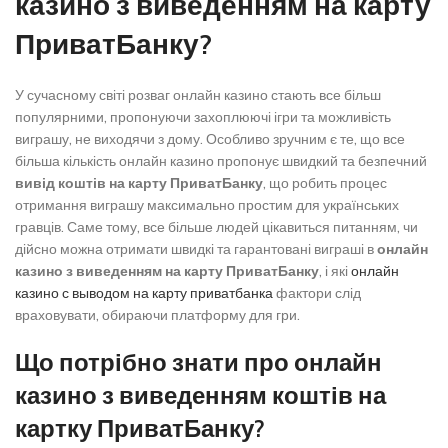
казино з виведенням на карту
ПриватБанку?
У сучасному світі розваг онлайн казино стають все більш
популярними, пропонуючи захоплюючі ігри та можливість
виграшу, не виходячи з дому. Особливо зручним є те, що все
більша кількість онлайн казино пропонує швидкий та безпечний
вивід коштів на карту ПриватБанку
, що робить процес
отримання виграшу максимально простим для українських
гравців. Саме тому, все більше людей цікавиться питанням, чи
дійсно можна отримати швидкі та гарантовані виграші в
онлайн
казино з виведенням на карту ПриватБанку
, і які
онлайн
казино с выводом на карту приватбанка
фактори слід
враховувати, обираючи платформу для гри.
Що потрібно знати про онлайн
казино з виведенням коштів на
картку ПриватБанку?