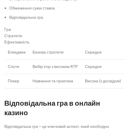
Обмеження суми ставок.
Відповідальна гра.
Гра
Стратегія
Ефективність
Блекджек
Базова стратегія
Середня
Слоти
Вибір ігор з високим RTP
Середня
Покер
Навчання та практика
Висока (з досвідом)
Відповідальна гра в онлайн
казино
Відповідальна гра – це ключовий аспект, який необхідно