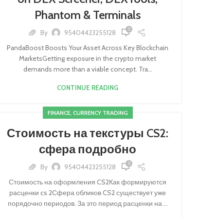
Phantom & Terminals
0
By
95404423255128
PandaBoost Boosts Your Asset Across Key Blockchain
MarketsGetting exposure in the crypto market
demands more than a viable concept. Tra...
CONTINUE READING
FINANCE, CURRENCY TRADING
Стоимость на текстуры CS2:
сфера подробно
0
By
95404423255128
Стоимость на оформления CS2Как формируются
расценки cs 2Сфера обликов CS2 существует уже
порядочно периодов. За это период расценки на ...