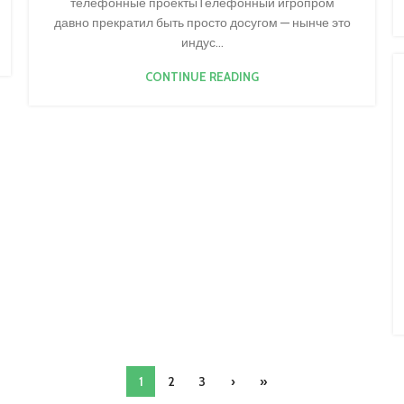
телефонные проектыТелефонный игропром
давно прекратил быть просто досугом — нынче это
индус...
CONTINUE READING
1
2
3
›
»