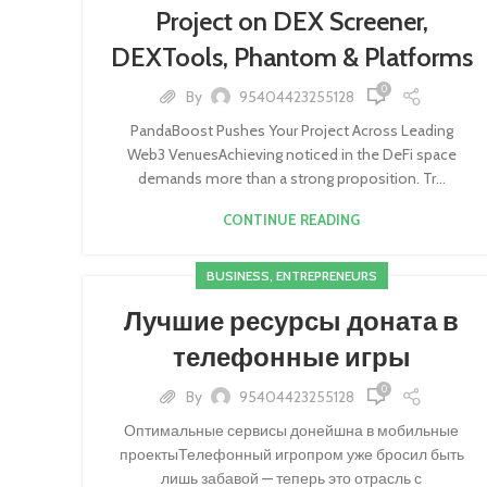
Project on DEX Screener,
DEXTools, Phantom & Platforms
0
By
95404423255128
PandaBoost Pushes Your Project Across Leading
Web3 VenuesAchieving noticed in the DeFi space
demands more than a strong proposition. Tr...
CONTINUE READING
BUSINESS, ENTREPRENEURS
Лучшие ресурсы доната в
телефонные игры
0
By
95404423255128
Оптимальные сервисы донейшна в мобильные
проектыТелефонный игропром уже бросил быть
лишь забавой — теперь это отрасль с