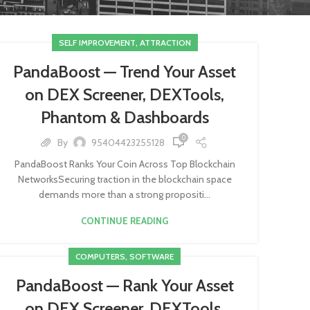
SELF IMPROVEMENT, ATTRACTION
PandaBoost — Trend Your Asset
on DEX Screener, DEXTools,
Phantom & Dashboards
0
By
95404423255128
PandaBoost Ranks Your Coin Across Top Blockchain
NetworksSecuring traction in the blockchain space
demands more than a strong propositi...
CONTINUE READING
COMPUTERS, SOFTWARE
PandaBoost — Rank Your Asset
on DEX Screener, DEXTools,