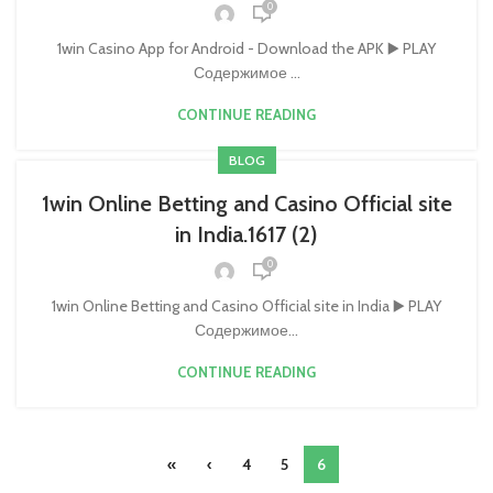
0
1win Casino App for Android - Download the APK ▶️ PLAY
Содержимое ...
CONTINUE READING
BLOG
1win Online Betting and Casino Official site
in India.1617 (2)
0
1win Online Betting and Casino Official site in India ▶️ PLAY
Содержимое...
CONTINUE READING
«
‹
4
5
6