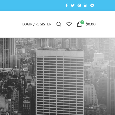
0
LOGIN / REGISTER
$
0.00