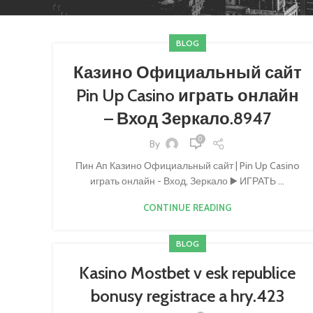
BLOG
Казино Официальный сайт
Pin Up Casino играть онлайн
– Вход Зеркало.8947
0
By
Пин Ап Казино Официальный сайт | Pin Up Casino
играть онлайн - Вход, Зеркало ▶️ ИГРАТЬ ...
CONTINUE READING
BLOG
Kasino Mostbet v esk republice
bonusy registrace a hry.423