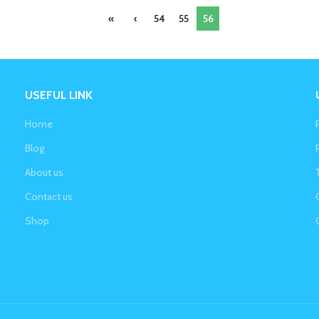
«
‹
54
55
56
USEFUL LINK
Home
Blog
About us
Contact us
Shop