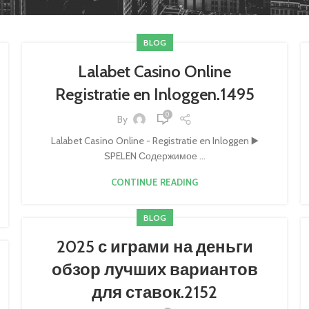
BLOG
Lalabet Casino Online
Registratie en Inloggen.1495
0
By
Lalabet Casino Online - Registratie en Inloggen ▶️
SPELEN Содержимое ...
CONTINUE READING
BLOG
2025 с играми на деньги
обзор лучших вариантов
для ставок.2152